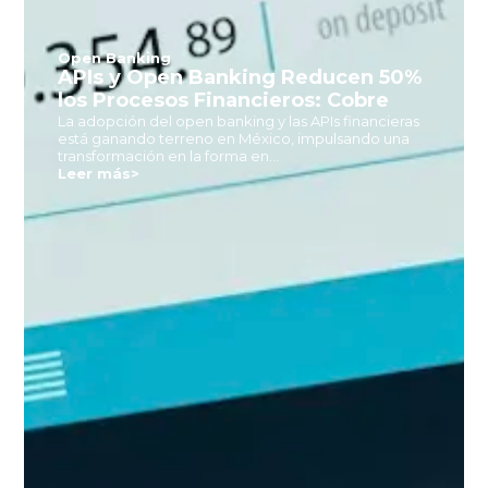
Open Banking
APIs y Open Banking Reducen 50%
los Procesos Financieros: Cobre
La adopción del open banking y las APIs financieras
está ganando terreno en México, impulsando una
transformación en la forma en...
Leer más
>