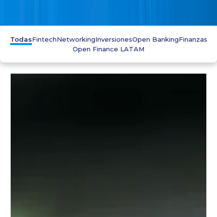
Todas
Fintech
Networking
Inversiones
Open Banking
Finanzas
Open Finance LATAM