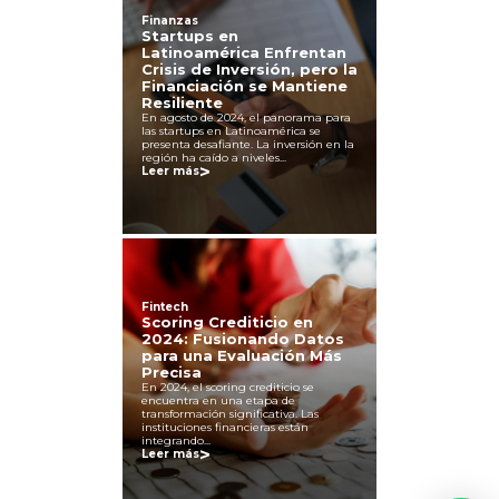
Finanzas
Startups en
Latinoamérica Enfrentan
Crisis de Inversión, pero la
Financiación se Mantiene
Resiliente
En agosto de 2024, el panorama para
las startups en Latinoamérica se
presenta desafiante. La inversión en la
región ha caído a niveles...
>
Leer más
Fintech
Scoring Crediticio en
2024: Fusionando Datos
para una Evaluación Más
Precisa
En 2024, el scoring crediticio se
encuentra en una etapa de
transformación significativa. Las
instituciones financieras están
integrando...
>
Leer más