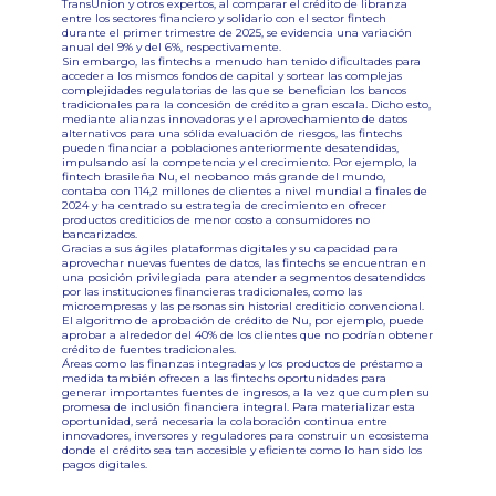
TransUnion y otros expertos, al comparar el crédito de libranza
entre los sectores financiero y solidario con el sector fintech
durante el primer trimestre de 2025, se evidencia una variación
anual del 9% y del 6%, respectivamente.
Sin embargo, las fintechs a menudo han tenido dificultades para
acceder a los mismos fondos de capital y sortear las complejas
complejidades regulatorias de las que se benefician los bancos
tradicionales para la concesión de crédito a gran escala. Dicho esto,
mediante alianzas innovadoras y el aprovechamiento de datos
alternativos para una sólida evaluación de riesgos, las fintechs
pueden financiar a poblaciones anteriormente desatendidas,
impulsando así la competencia y el crecimiento. Por ejemplo, la
fintech brasileña Nu, el neobanco más grande del mundo,
contaba con 114,2 millones de clientes a nivel mundial a finales de
2024 y ha centrado su estrategia de crecimiento en ofrecer
productos crediticios de menor costo a consumidores no
bancarizados.
Gracias a sus ágiles plataformas digitales y su capacidad para
aprovechar nuevas fuentes de datos, las fintechs se encuentran en
una posición privilegiada para atender a segmentos desatendidos
por las instituciones financieras tradicionales, como las
microempresas y las personas sin historial crediticio convencional.
El algoritmo de aprobación de crédito de Nu, por ejemplo, puede
aprobar a alrededor del 40% de los clientes que no podrían obtener
crédito de fuentes tradicionales.
Áreas como las finanzas integradas y los productos de préstamo a
medida también ofrecen a las fintechs oportunidades para
generar importantes fuentes de ingresos, a la vez que cumplen su
promesa de inclusión financiera integral. Para materializar esta
oportunidad, será necesaria la colaboración continua entre
innovadores, inversores y reguladores para construir un ecosistema
donde el crédito sea tan accesible y eficiente como lo han sido los
pagos digitales.