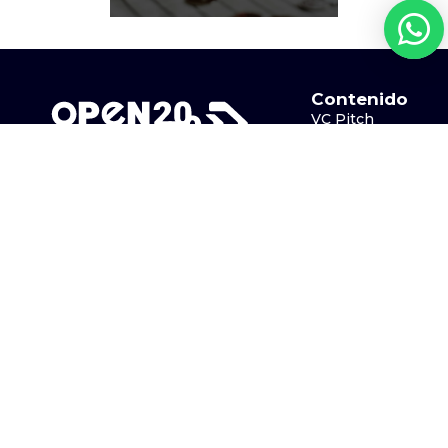
Contenido
VC Pitch
GOFA
Speakers
Sponsors
Lunes a viernes de
9:00 am a 6:00pm
Galería
+52 771 264 0493
Legal
Aviso de Privacidad
Términos y Condiciones
Síguenos en LinkedIn
Evento
¡Nos vemos en la 9A