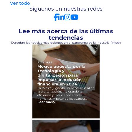
Ver todo
Síguenos en nuestras redes
Lee más acerca de las últimas
tendencias
Descubre las noticias más recientes en el panorama de la industria fintech
Finanzas
México apuesta por la
tecnología y
digitalización para
impulsar la inclusión
financiera en 2024
La IA está jugando un papel crucial en
la digitalización, mejorando la
eficiencia y reduciendo errores
humanos. A pesar de los avances...
>
Leer más