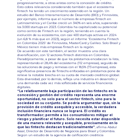
progresivamente, a otras aristas como la concesión de crédito.
Esto cobra relevancia considerando también que el ecosistema
fintech ha tenido un crecimiento sostenido en la región. Un
estudio del Banco Interamericano de Desarrollo (BID) y Finnovista,
por ejemplo, informa que el número de empresas fintech en
Latinoamérica y el Caribe creció un 340% en seis años, superando
los 3.000 startups en 2023. Colombia ha capitalizado su potencial
como centro de Fintech en la región, teniendo en cuenta la
evolución de su ecosistema, con casi 400 startups activas en 2024
(un 6,8 % más que en 2023), según el informe 'Ecosistema Fintech
en Colombia 2025' de Finnovista, MasterCard y Galileo. Solo Brasil y
México tienen más empresas fintech en la región.
De acuerdo con este también, el sector muestra una clara
diversificación, con 12 sectores fintech distintos en Colombia.
Paradójicamente, a pesar de que los préstamos encabezan la lista,
representando el 28,4% del ecosistema (112 empresas), seguido de
las soluciones de pago y remesas con el 18,5% (73 empresas), esta
significativa presencia de fintechs enfocadas en préstamos pone de
relieve la notable brecha en su cuota de mercado crediticio global.
Esta diversidad, por lo demás, refleja una industria en desarrollo y
una demanda cada vez más sofisticada de servicios financieros
digitales.
“La relativamente baja participación de las fintechs en la
concesión y gestión del crédito representa una enorme
oportunidad, no solo para el sector fintech, sino para la
sociedad en su conjunto. Se podría argumentar que, sin la
provisión de crédito asequible y accesible, la verdadera
inclusión financiera nunca se logrará. El crédito es
transformador; permite a los consumidores mitigar el
riesgo y planificar el futuro. Solo necesita estar disponible
de una manera relevante y asequible, precisamente en lo
que las fintechs destacan tradicionalmente”
, afirma Abdul
Assal, Director de Desarrollo de Negocios para Brasil y Colombia.
Según un estudio de la agencia de calificación crediticia